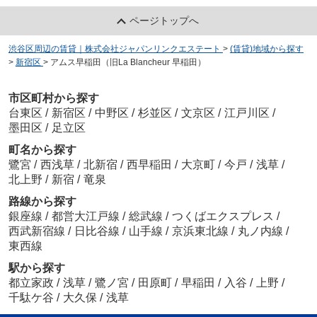
ページトップへ
渋谷区周辺の賃貸｜株式会社ジャパンリンクエステート
>
(賃貸)地域から探す
>
新宿区
>
アムス早稲田（旧La Blancheur 早稲田）
市区町村から探す
台東区
/
新宿区
/
中野区
/
杉並区
/
文京区
/
江戸川区
/
墨田区
/
足立区
町名から探す
鷺宮
/
西浅草
/
北新宿
/
西早稲田
/
大京町
/
今戸
/
浅草
/
北上野
/
新宿
/
竜泉
路線から探す
銀座線
/
都営大江戸線
/
総武線
/
つくばエクスプレス
/
西武新宿線
/
日比谷線
/
山手線
/
京浜東北線
/
丸ノ内線
/
東西線
駅から探す
都立家政
/
浅草
/
鷺ノ宮
/
田原町
/
早稲田
/
入谷
/
上野
/
千駄ケ谷
/
大久保
/
浅草