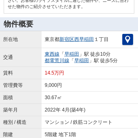
さい。お客様のライフスタイルに適した物件や、ニーズに合わ
せた物件のご紹介させていただきます。
物件概要
所在地
東京都
新宿区
西早稲田
１丁目
東西線
「
早稲田
」駅 徒歩10分
交通
都電荒川線
「
早稲田
」駅 徒歩5分
賃料
14.5万円
管理費等
9,000円
面積
30.67㎡
築年月
2022年 4月(築4年)
種別 / 構造
マンション / 鉄筋コンクリート
階建
5階建 地下1階