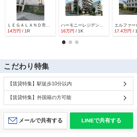
ＬＥＧＡＬＡＮＤ市谷薬王寺
ハーモニーレジデンス新宿EAST
エルファー
14
万
円
/ 1R
16
万
円
/ 1K
17.4
万
円
/
こだわり特集
【賃貸特集】駅徒歩10分以内
【賃貸特集】外国籍の方可能
メールで共有する
LINEで共有する