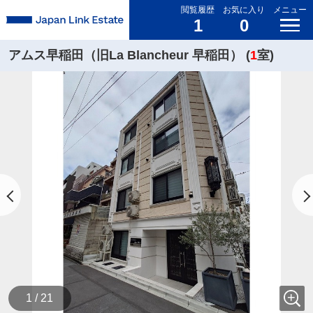
閲覧履歴
お気に入り
メニュー
1
0
アムス早稲田（旧La Blancheur 早稲田） (
1
室)
1 / 21