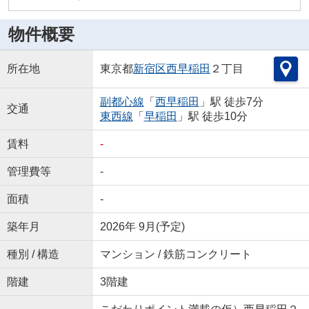
物件概要
所在地
東京都
新宿区
西早稲田
２丁目
副都心線
「
西早稲田
」駅 徒歩7分
交通
東西線
「
早稲田
」駅 徒歩10分
賃料
-
管理費等
-
面積
-
築年月
2026年 9月(予定)
種別 / 構造
マンション / 鉄筋コンクリート
階建
3階建