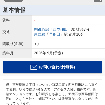
基本情報
賃料
-
副都心線
「
西早稲田
」駅 徒歩7分
交通
東西線
「
早稲田
」駅 徒歩10分
間取り(面積)
-(-)
築年月
2026年 9月(予定)
お問い合わせ(無料)
仮）西早稲田２丁目マンション新築工事：西早稲田駅にも近く
て便利。駅まで徒歩7分なので、アクセスの良い物件です。新
築マンションです。お部屋探しも楽しく。新宿区や西早稲田付
近のことなら当社へご連絡下さい。経験豊富なスタッフがお待
ちしております。