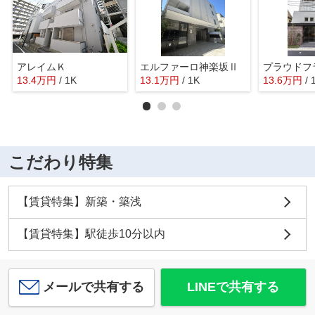
アレイムＫ
エルファーロ神楽坂Ⅱ
13.4
万
円
/ 1K
13.1
万
円
/ 1K
13.6
万
円
/ 
こだわり特集
【賃貸特集】新築・築浅
【賃貸特集】駅徒歩10分以内
メールで共有する
LINEで共有する