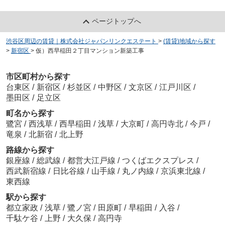
ページトップへ
渋谷区周辺の賃貸｜株式会社ジャパンリンクエステート
>
(賃貸)地域から探す
>
新宿区
>
仮）西早稲田２丁目マンション新築工事
市区町村から探す
台東区
/
新宿区
/
杉並区
/
中野区
/
文京区
/
江戸川区
/
墨田区
/
足立区
町名から探す
鷺宮
/
西浅草
/
西早稲田
/
浅草
/
大京町
/
高円寺北
/
今戸
/
竜泉
/
北新宿
/
北上野
路線から探す
銀座線
/
総武線
/
都営大江戸線
/
つくばエクスプレス
/
西武新宿線
/
日比谷線
/
山手線
/
丸ノ内線
/
京浜東北線
/
東西線
駅から探す
都立家政
/
浅草
/
鷺ノ宮
/
田原町
/
早稲田
/
入谷
/
千駄ケ谷
/
上野
/
大久保
/
高円寺