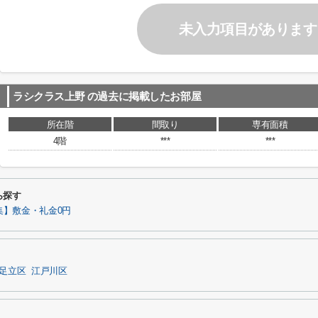
未入力項目があります
ラシクラス上野
の過去に掲載したお部屋
所在階
間取り
専有面積
4階
***
***
ら探す
集】敷金・礼金0円
足立区
江戸川区