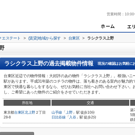
営業時間：
10:00
クエステート
>
(賃貸)地域から探す
>
台東区
>
ラシクラス上野
野
ラシクラス上野
の過去掲載物件情報
現況の確認はお気軽に
台東区近辺での物件情報：大好評のあの物件「ラシクラス上野」。根強いニー
駅があります。平成31年築のコチラの物件は、落ち着きのある室内が魅力的
東区で快適な暮らしをするなら、ぜひお気軽に当社へお問い合わせ下さい。
し、ご希望にあった物件のご紹介をさせていただきます。
所在地
交通
築
東京都
台東区
北上野
２丁目
山手線
「
上野
」駅 徒歩10分
5
28-8
日比谷線
「
入谷
」駅 徒歩2分
鉄