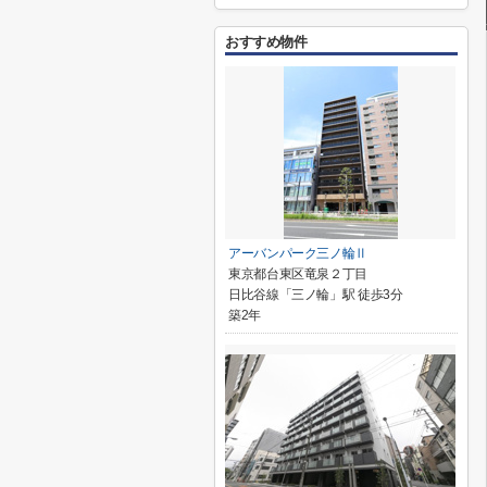
おすすめ物件
アーバンパーク三ノ輪Ⅱ
東京都台東区竜泉２丁目
日比谷線「三ノ輪」駅 徒歩3分
築2年