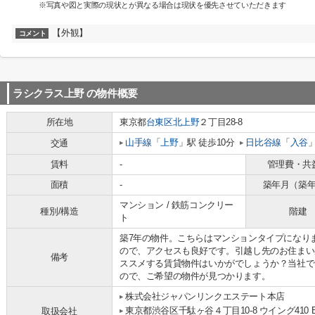
※写真や図と実際の現状とが異なる場合は現状を優先させていただきます
【外観】
コメント
ラシクラス上野
の物件概要
所在地
東京都
台東区
北上野
２丁目28-8
山手線
「
上野
」駅 徒歩10分
日比谷線
「
入谷
交通
賃料
-
管理費・共
面積
-
築年月（築
マンション / 鉄筋コンクリー
種別/構造
階建
ト
築7年の物件。こちらはマンションタイプになり
ので、アクセスも良好です。引越し先のお住まい
備考
ススメする賃貸物件はいかがでしょうか？当社で
ので、ご希望の物件が見つかります。
株式会社ジャパンリンクエステート本店
東京都渋谷区千駄ヶ谷４丁目10-8 ウイング410 B
取扱会社