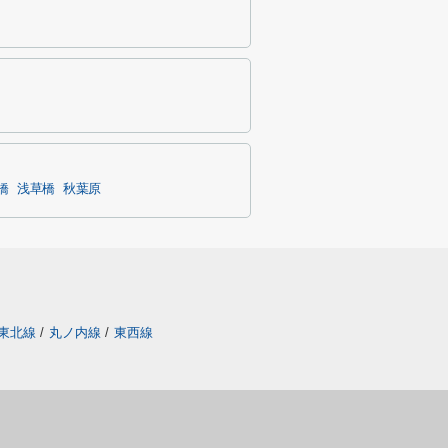
橋
浅草橋
秋葉原
東北線
/
丸ノ内線
/
東西線