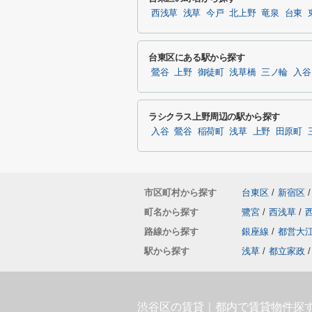
西浅草
浅草
今戸
北上野
竜泉
台東
台東区にある駅から探す
鶯谷
上野
御徒町
浅草橋
三ノ輪
入谷
ラシクラス上野周辺の駅から探す
入谷
鶯谷
稲荷町
浅草
上野
田原町
市区町村から探す
台東区
/
新宿区
/
町名から探す
鷺宮
/
西浅草
/
路線から探す
銀座線
/
都営大
駅から探す
浅草
/
都立家政
/
渋谷区の賃貸｜都内で賃貸物件探