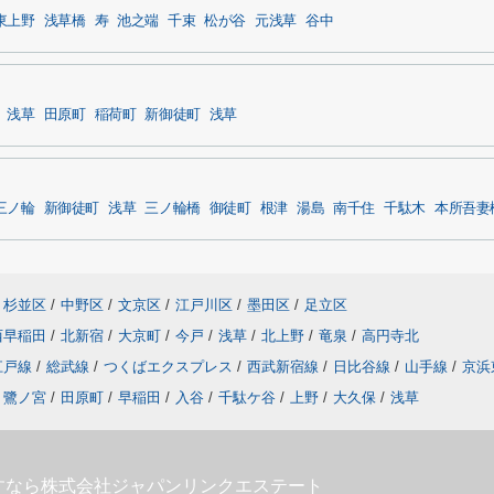
東上野
浅草橋
寿
池之端
千束
松が谷
元浅草
谷中
浅草
田原町
稲荷町
新御徒町
浅草
三ノ輪
新御徒町
浅草
三ノ輪橋
御徒町
根津
湯島
南千住
千駄木
本所吾妻
杉並区
/
中野区
/
文京区
/
江戸川区
/
墨田区
/
足立区
西早稲田
/
北新宿
/
大京町
/
今戸
/
浅草
/
北上野
/
竜泉
/
高円寺北
江戸線
/
総武線
/
つくばエクスプレス
/
西武新宿線
/
日比谷線
/
山手線
/
京浜
鷺ノ宮
/
田原町
/
早稲田
/
入谷
/
千駄ケ谷
/
上野
/
大久保
/
浅草
すなら株式会社ジャパンリンクエステート