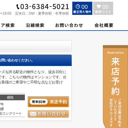
00
00
〜19:00
定休日：
GW・夏季休暇・冬季休暇
お問い合わせください。
ズを誇る駅近の物件となり、徒歩10分に
です。こちらの物件はマンションです。台
お客様のご希望やご不明な点などお受け
建物
7年
階建
筋コンクリート