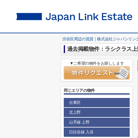
渋谷区周辺の賃貸｜株式会社ジャパンリン
過去掲載物件：ラシクラス上
▼ご希望の物件をお探しします
同じエリアの物件
台東区
北上野
山手線 上野
日比谷線 入谷