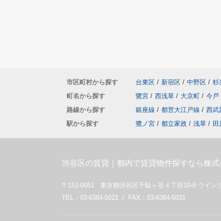
市区町村から探す
台東区
/
新宿区
/
中野区
/
杉
町名から探す
鷺宮
/
西浅草
/
大京町
/
今戸
路線から探す
銀座線
/
都営大江戸線
/
西武
駅から探す
鷺ノ宮
/
都立家政
/
浅草
/
田
渋谷区の賃貸｜都内で賃貸物件探すなら株式
〒151-0051 東京都渋谷区千駄ヶ谷４丁目10-8 ウイング4
TEL：03-6384-5021 / FAX：03-6384-5031