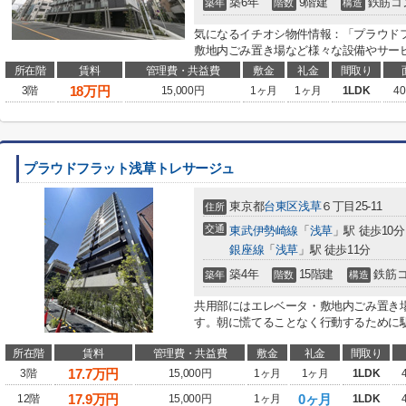
築6年
9階建
鉄筋コ
築年
階数
構造
気になるイチオシ物件情報：「プラウド
敷地内ごみ置き場など様々な設備やサービ
所在階
賃料
管理費・共益費
敷金
礼金
間取り
18
万円
3階
15,000円
1ヶ月
1ヶ月
1LDK
40
プラウドフラット浅草トレサージュ
東京都
台東区
浅草
６丁目25-11
住所
交通
東武伊勢崎線
「
浅草
」駅 徒歩10分
銀座線
「
浅草
」駅 徒歩11分
築4年
15階建
鉄筋
築年
階数
構造
共用部にはエレベータ・敷地内ごみ置き
す。朝に慌てることなく行動するために駅か
所在階
賃料
管理費・共益費
敷金
礼金
間取り
17.7
万円
3階
15,000円
1ヶ月
1ヶ月
1LDK
17.9
万円
0ヶ月
12階
15,000円
1ヶ月
1LDK