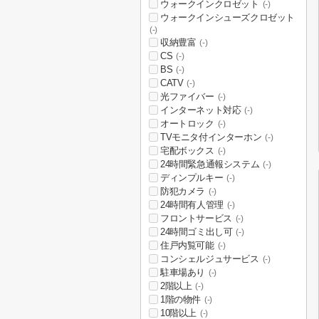
ウォークインクロゼット
(-)
ウォークインシューズクロゼット
(-)
収納豊富
(-)
CS
(-)
BS
(-)
CATV
(-)
光ファイバー
(-)
インターネット対応
(-)
オートロック
(-)
TVモニタ付インターホン
(-)
宅配ボックス
(-)
24時間緊急通報システム
(-)
ディンプルキー
(-)
防犯カメラ
(-)
24時間有人管理
(-)
フロントサービス
(-)
24時間ゴミ出し可
(-)
住戸内覧可能
(-)
コンシェルジュサービス
(-)
駐車場あり
(-)
2階以上
(-)
1階の物件
(-)
10階以上
(-)