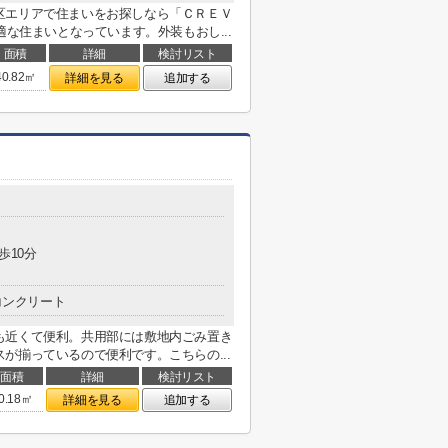
区エリアで住まいをお探しなら「ＣＲＥＶ
適な住まいとなっています。外装もおし...
面積
詳細
検討リスト
40.82㎡
詳細を見る
追加する
歩10分
コンクリート
も近くて便利。共用部には敷地内ごみ置き
が揃っているので便利です。こちらの...
面積
詳細
検討リスト
0.18㎡
詳細を見る
追加する