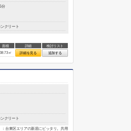
6分
コンクリート
面積
詳細
検討リスト
38.73㎡
詳細を見る
追加する
コンクリート
」：台東区エリアの新居にピッタリ。共用