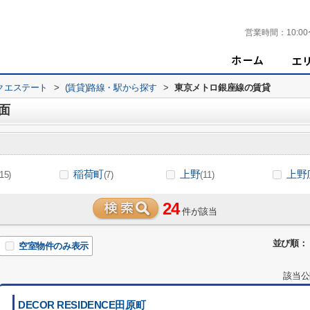
営業時間：
10:00
クエステート
>
(賃貸)路線・駅から探す
>
東京メトロ銀座線の賃貸
面
稲荷町
上野
上野
(15)
(7)
(11)
24
件が該当
並び順：
空室物件のみ表示
該当公
DECOR RESIDENCE田原町