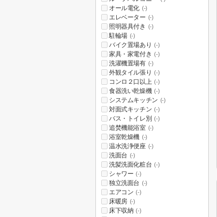
オール電化
(-)
エレベーター
(-)
照明器具付き
(-)
駐輪場
(-)
バイク置場あり
(-)
家具・家電付き
(-)
洗濯機置場有
(-)
外観タイル張り
(-)
コンロ２口以上
(-)
食器洗い乾燥機
(-)
システムキッチン
(-)
対面式キッチン
(-)
バス・トイレ別
(-)
追焚機能浴室
(-)
浴室乾燥機
(-)
温水洗浄便座
(-)
洗面台
(-)
洗髪洗面化粧台
(-)
シャワー
(-)
独立洗面台
(-)
エアコン
(-)
床暖房
(-)
床下収納
(-)