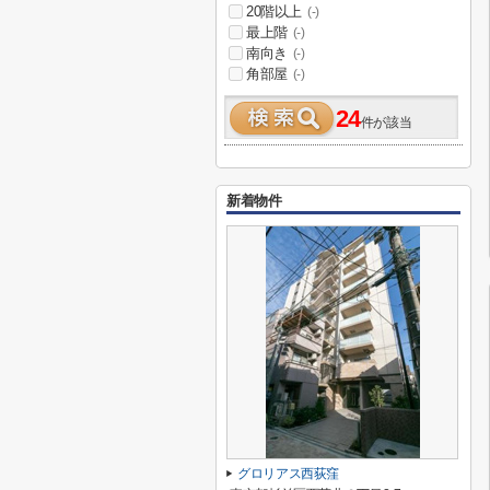
20階以上
(-)
最上階
(-)
南向き
(-)
角部屋
(-)
24
件が該当
新着物件
グロリアス西荻窪