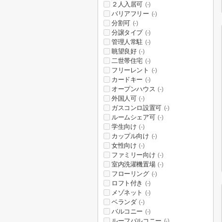
２人入居可
(-)
バリアフリー
(-)
分割可
(-)
分譲タイプ
(-)
管理人常駐
(-)
眺望良好
(-)
二世帯住宅
(-)
フリーレント
(-)
カードキー
(-)
オープンハウス
(-)
外国人可
(-)
ガスコンロ設置可
(-)
ルームシェア可
(-)
学生向け
(-)
カップル向け
(-)
女性向け
(-)
ファミリー向け
(-)
室内洗濯機置場
(-)
フローリング
(-)
ロフト付き
(-)
メゾネット
(-)
ベランダ
(-)
バルコニー
(-)
ルーフバルコニー
(-)