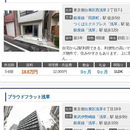
東京都
台東区
西浅草
２丁目7-1
住所
交通
銀座線
「
田原町
」駅 徒歩5分
つくばエクスプレス
「
浅草
」駅 徒
銀座線
「
浅草
」駅 徒歩12分
築1年
6階建
鉄筋コ
築年
階数
構造
自宅から2駅利用できる、利便性の高い
ズ物件で、住みやすさもあります。上に
ん。...
所在階
賃料
管理費・共益費
敷金
礼金
間取り
18.8
万円
0ヶ月
0ヶ月
5-6階
12,000円
1LDK
プラウドフラット浅草
東京都
台東区
浅草
６丁目18-9
住所
交通
東武伊勢崎線
「
浅草
」駅 徒歩9分
銀座線
「
浅草
」駅 徒歩10分