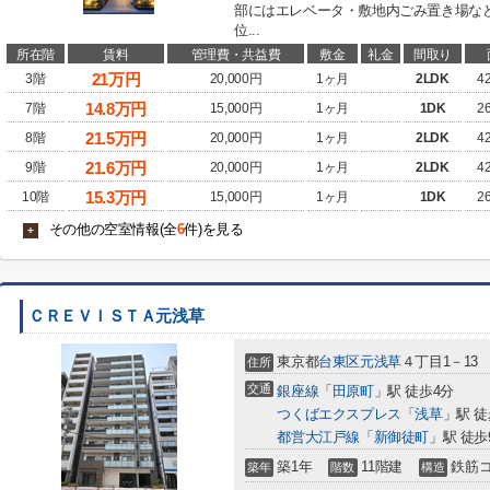
部にはエレベータ・敷地内ごみ置き場な
位...
所在階
賃料
管理費・共益費
敷金
礼金
間取り
21
万円
3階
20,000円
1ヶ月
2LDK
4
14.8
万円
7階
15,000円
1ヶ月
1DK
2
21.5
万円
8階
20,000円
1ヶ月
2LDK
4
21.6
万円
9階
20,000円
1ヶ月
2LDK
4
15.3
万円
10階
15,000円
1ヶ月
1DK
2
その他の空室情報(全
6
件)を見る
+
ＣＲＥＶＩＳＴＡ元浅草
東京都
台東区
元浅草
４丁目1－13
住所
交通
銀座線
「
田原町
」駅 徒歩4分
つくばエクスプレス
「
浅草
」駅 徒
都営大江戸線
「
新御徒町
」駅 徒歩
築1年
11階建
鉄筋
築年
階数
構造