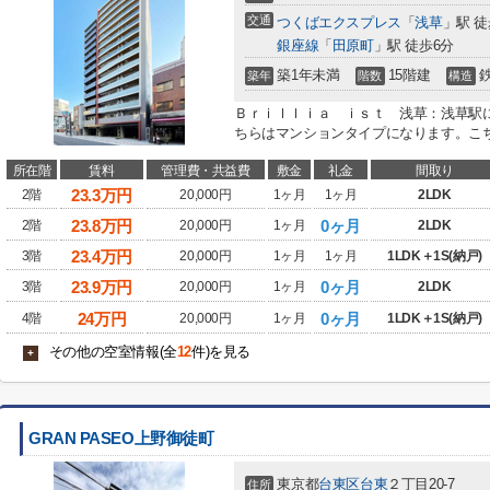
交通
つくばエクスプレス
「
浅草
」駅 徒
銀座線
「
田原町
」駅 徒歩6分
築1年未満
15階建
築年
階数
構造
Ｂｒｉｌｌｉａ ｉｓｔ 浅草：浅草駅に
ちらはマンションタイプになります。こち
所在階
賃料
管理費・共益費
敷金
礼金
間取り
23.3
万円
2階
20,000円
1ヶ月
1ヶ月
2LDK
23.8
万円
0ヶ月
2階
20,000円
1ヶ月
2LDK
23.4
万円
3階
20,000円
1ヶ月
1ヶ月
1LDK＋1S(納戸)
23.9
万円
0ヶ月
3階
20,000円
1ヶ月
2LDK
24
万円
0ヶ月
4階
20,000円
1ヶ月
1LDK＋1S(納戸)
その他の空室情報(全
12
件)を見る
+
GRAN PASEO上野御徒町
東京都
台東区
台東
２丁目20-7
住所