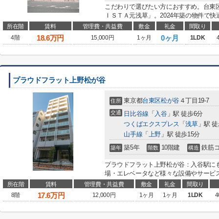
こだわりで選びたい方におすすめ。台東
ＩＳＴＡ元浅草」。2024年築の物件で快
所在階
賃料
管理費・共益費
敷金
礼金
間取り
18.6
万円
0ヶ月
4階
15,000円
1ヶ月
1LDK
プラウドフラット上野松が谷
東京都
台東区
松が谷
４丁目19-7
住所
交通
日比谷線
「
入谷
」駅 徒歩6分
つくばエクスプレス
「
浅草
」駅 徒
山手線
「
上野
」駅 徒歩15分
築5年
10階建
鉄筋
築年
階数
構造
プラウドフラット上野松が谷：入谷駅に
場・エレベータなど様々な設備やサービス
所在階
賃料
管理費・共益費
敷金
礼金
間取り
17.6
万円
8階
12,000円
1ヶ月
1ヶ月
1LDK
4