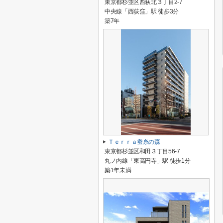
東京都杉並区西荻北３丁目2-7
中央線「西荻窪」駅 徒歩3分
築7年
Ｔｅｒｒａ蚕糸の森
東京都杉並区和田３丁目56-7
丸ノ内線「東高円寺」駅 徒歩1分
築1年未満