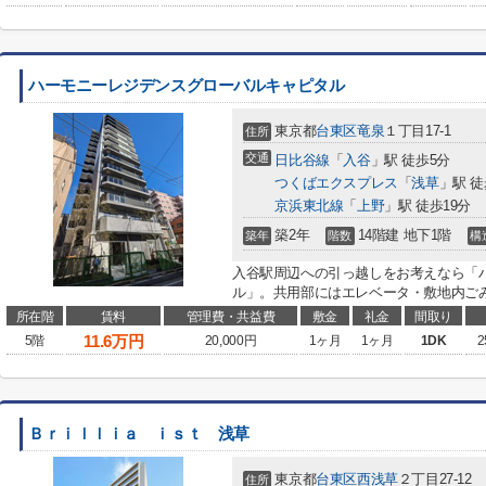
ハーモニーレジデンスグローバルキャピタル
東京都
台東区
竜泉
１丁目17-1
住所
交通
日比谷線
「
入谷
」駅 徒歩5分
つくばエクスプレス
「
浅草
」駅 徒
京浜東北線
「
上野
」駅 徒歩19分
築2年
14階建 地下1階
築年
階数
構
入谷駅周辺への引っ越しをお考えなら「
ル」。共用部にはエレベータ・敷地内ごみ
所在階
賃料
管理費・共益費
敷金
礼金
間取り
11.6
万円
5階
20,000円
1ヶ月
1ヶ月
1DK
2
Ｂｒｉｌｌｉａ ｉｓｔ 浅草
東京都
台東区
西浅草
２丁目27-12
住所