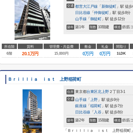
交通
都営大江戸線
「
新御徒町
」駅 徒歩
日比谷線
「
仲御徒町
」駅 徒歩8分
山手線
「
御徒町
」駅 徒歩12分
築1年
10階建
鉄筋
築年
階数
構造
所在階
賃料
管理費・共益費
敷金
礼金
間取り
20.1
万円
0万円
0万円
6階
15,000円
1LDK
Ｂｒｉｌｌｉａ ｉｓｔ 上野稲荷町
東京都
台東区
北上野
２丁目3-1
住所
交通
山手線
「
上野
」駅 徒歩9分
銀座線
「
稲荷町
」駅 徒歩7分
日比谷線
「
入谷
」駅 徒歩8分
築2年
15階建
鉄筋
築年
階数
構造
「Ｂｒｉｌｌｉａ ｉｓｔ 上野稲荷町