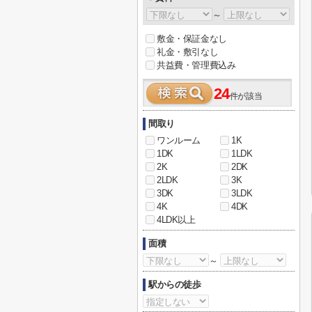
～
敷金・保証金なし
礼金・敷引なし
共益費・管理費込み
24
件が該当
間取り
ワンルーム
1K
1DK
1LDK
2K
2DK
2LDK
3K
3DK
3LDK
4K
4DK
4LDK以上
面積
～
駅からの徒歩