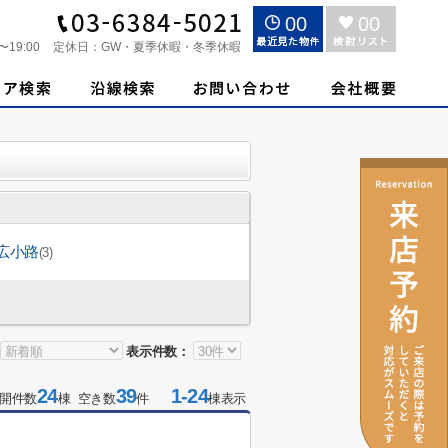
00
00
〜19:00
定休日：
GW・夏季休暇・冬季休暇
広小路
(3)
表示件数：
24
39
1-24
開件数
棟 空き数
件
棟表示