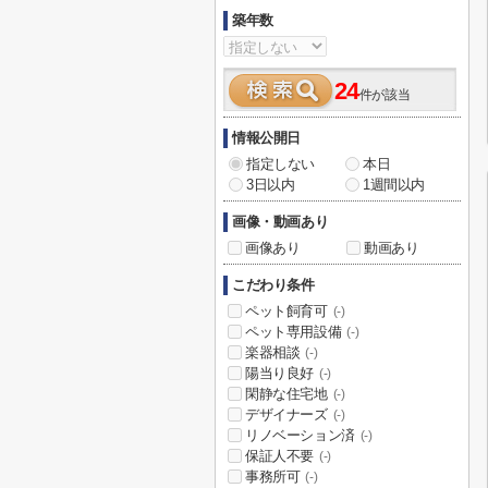
築年数
24
件が該当
情報公開日
指定しない
本日
3日以内
1週間以内
画像・動画あり
画像あり
動画あり
こだわり条件
ペット飼育可
(-)
ペット専用設備
(-)
楽器相談
(-)
陽当り良好
(-)
閑静な住宅地
(-)
デザイナーズ
(-)
リノベーション済
(-)
保証人不要
(-)
事務所可
(-)