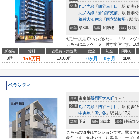
交通
丸ノ内線
「
四谷三丁目
」駅 徒歩7
丸ノ内線
「
新宿御苑前
」駅 徒歩8
都営大江戸線
「
国立競技場
」駅 徒
築6年
10階建
鉄筋
築年
階数
構造
ぜひ一度見ていただきたい、「ジェノヴ
こちらはエレベーター付き物件です。10階
所在階
賃料
管理費・共益費
敷金
礼金
間取り
15.5
万円
0ヶ月
0ヶ月
8階
10,000円
1DK
ベラシティ
東京都
新宿区
大京町
４－４
住所
交通
丸ノ内線
「
四谷三丁目
」駅 徒歩4
中央線
「
四ツ谷
」駅 徒歩17分
予定
3階建
鉄筋コ
築年
階数
構造
こちらの物件はマンションです。駅まで
物件です。当社では、お客様のニーズに