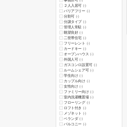
事務所可
(-)
２人入居可
(-)
バリアフリー
(-)
分割可
(-)
分譲タイプ
(-)
管理人常駐
(-)
眺望良好
(-)
二世帯住宅
(-)
フリーレント
(-)
カードキー
(-)
オープンハウス
(-)
外国人可
(-)
ガスコンロ設置可
(-)
ルームシェア可
(-)
学生向け
(-)
カップル向け
(-)
女性向け
(-)
ファミリー向け
(-)
室内洗濯機置場
(-)
フローリング
(-)
ロフト付き
(-)
メゾネット
(-)
ベランダ
(-)
バルコニー
(-)