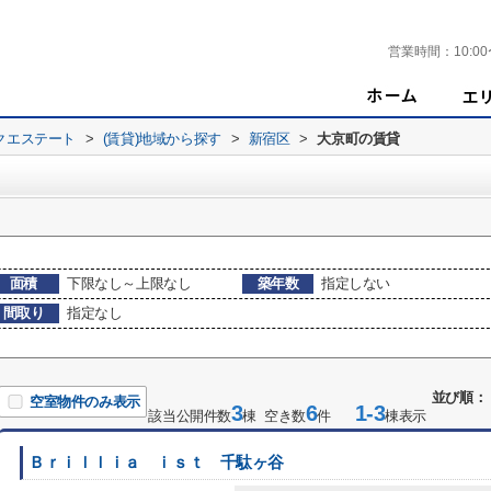
営業時間：
10:00
クエステート
>
(賃貸)地域から探す
>
新宿区
>
大京町の賃貸
面積
下限なし～上限なし
築年数
指定しない
間取り
指定なし
並び順：
空室物件のみ表示
3
6
1-3
該当公開件数
棟 空き数
件
棟表示
Ｂｒｉｌｌｉａ ｉｓｔ 千駄ヶ谷