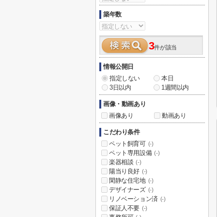
築年数
3
件が該当
情報公開日
指定しない
本日
3日以内
1週間以内
画像・動画あり
画像あり
動画あり
こだわり条件
ペット飼育可
(-)
ペット専用設備
(-)
楽器相談
(-)
陽当り良好
(-)
閑静な住宅地
(-)
デザイナーズ
(-)
リノベーション済
(-)
保証人不要
(-)