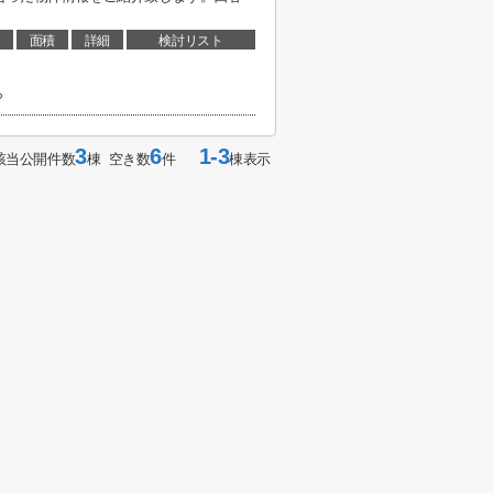
面積
詳細
検討リスト
ら
3
6
1-3
該当公開件数
棟 空き数
件
棟表示