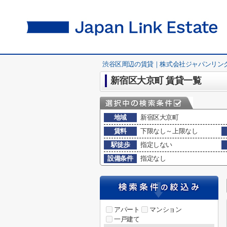
渋谷区周辺の賃貸｜株式会社ジャパンリン
新宿区大京町 賃貸一覧
地域
新宿区大京町
賃料
下限なし～上限なし
駅徒歩
指定しない
設備条件
指定なし
アパート
マンション
一戸建て