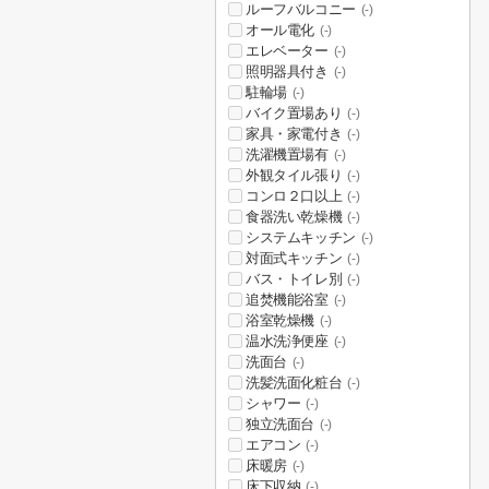
ルーフバルコニー
(-)
オール電化
(-)
エレベーター
(-)
照明器具付き
(-)
駐輪場
(-)
バイク置場あり
(-)
家具・家電付き
(-)
洗濯機置場有
(-)
外観タイル張り
(-)
コンロ２口以上
(-)
食器洗い乾燥機
(-)
システムキッチン
(-)
対面式キッチン
(-)
バス・トイレ別
(-)
追焚機能浴室
(-)
浴室乾燥機
(-)
温水洗浄便座
(-)
洗面台
(-)
洗髪洗面化粧台
(-)
シャワー
(-)
独立洗面台
(-)
エアコン
(-)
床暖房
(-)
床下収納
(-)