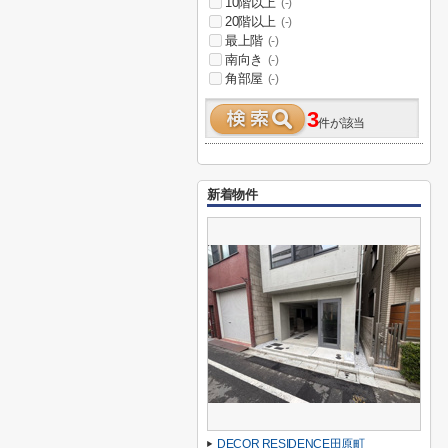
10階以上
(-)
20階以上
(-)
最上階
(-)
南向き
(-)
角部屋
(-)
3
件が該当
新着物件
DECOR RESIDENCE田原町