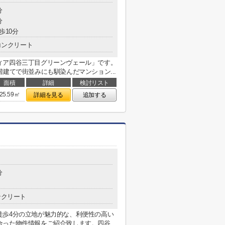
分
分
歩10分
コンクリート
ィア四谷三丁目グリーンヴェール」です。
建てで街並みにも馴染んだマンション...
面積
詳細
検討リスト
25.59㎡
詳細を見る
追加する
分
ンクリート
徒歩4分の立地が魅力的な、利便性の高い
合った物件情報をご紹介致します。四谷