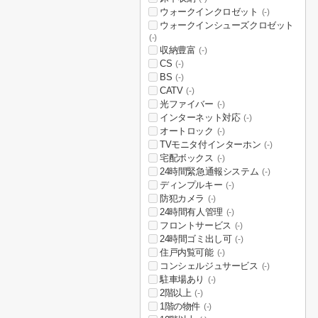
ウォークインクロゼット
(-)
ウォークインシューズクロゼット
(-)
収納豊富
(-)
CS
(-)
BS
(-)
CATV
(-)
光ファイバー
(-)
インターネット対応
(-)
オートロック
(-)
TVモニタ付インターホン
(-)
宅配ボックス
(-)
24時間緊急通報システム
(-)
ディンプルキー
(-)
防犯カメラ
(-)
24時間有人管理
(-)
フロントサービス
(-)
24時間ゴミ出し可
(-)
住戸内覧可能
(-)
コンシェルジュサービス
(-)
駐車場あり
(-)
2階以上
(-)
1階の物件
(-)