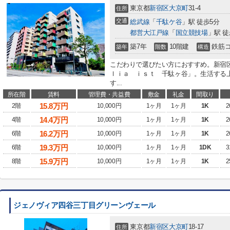
東京都
新宿区
大京町
31-4
住所
交通
総武線
「
千駄ケ谷
」駅 徒歩5分
都営大江戸線
「
国立競技場
」駅 徒
築7年
10階建
鉄筋
築年
階数
構造
こだわりで選びたい方におすすめ。新宿
ｌｉａ ｉｓｔ 千駄ヶ谷」。生活する
す...
所在階
賃料
管理費・共益費
敷金
礼金
間取り
15.8
万円
2階
10,000円
1ヶ月
1ヶ月
1K
2
14.4
万円
4階
10,000円
1ヶ月
1ヶ月
1K
2
16.2
万円
6階
10,000円
1ヶ月
1ヶ月
1K
2
19.3
万円
6階
10,000円
1ヶ月
1ヶ月
1DK
3
15.9
万円
8階
10,000円
1ヶ月
1ヶ月
1K
2
ジェノヴィア四谷三丁目グリーンヴェール
東京都
新宿区
大京町
18-17
住所