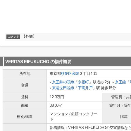
【外観】
コメント
VERITAS EIFUKUCHO
の物件概要
所在地
東京都
杉並区
和泉
３丁目4-11
京王井の頭線
「
永福町
」駅 徒歩2分
京王線
「
交通
東急世田谷線
「
下高井戸
」駅 徒歩15分
賃料
12.9万円
管理費・共
面積
38.00㎡
築年月（築
マンション / 鉄筋コンクリー
種別/構造
階建
ト
新着情報：VERITAS EIFUKUCHOの空室