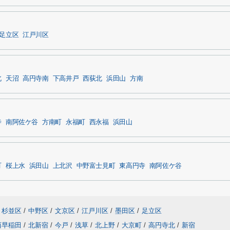
足立区
江戸川区
北
天沼
高円寺南
下高井戸
西荻北
浜田山
方南
寺
南阿佐ケ谷
方南町
永福町
西永福
浜田山
町
桜上水
浜田山
上北沢
中野富士見町
東高円寺
南阿佐ケ谷
杉並区
/
中野区
/
文京区
/
江戸川区
/
墨田区
/
足立区
西早稲田
/
北新宿
/
今戸
/
浅草
/
北上野
/
大京町
/
高円寺北
/
新宿