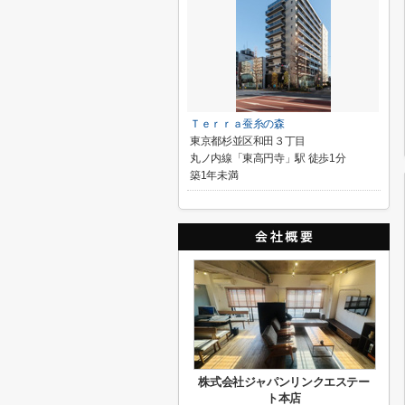
Ｔｅｒｒａ蚕糸の森
東京都杉並区和田３丁目
丸ノ内線「東高円寺」駅 徒歩1分
築1年未満
株式会社ジャパンリンクエステー
ト本店