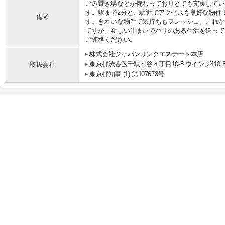
ごみ置き場などが備わっておりとても充実してい
す。駅まで2分と、駅近でアクセスも良好な物件
備考
す。きれいな物件で気持ちもフレッシュ。これか
ですか。新しい住まいでハリのある生活を送って
ご連絡ください。
株式会社ジャパンリンクエステート本店
東京都渋谷区千駄ヶ谷４丁目10-8 ウイング410 B
取扱会社
東京都知事 (1) 第107678号