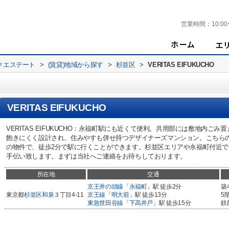
営業時間：
10:00
クエステート
>
(賃貸)地域から探す
>
杉並区
>
VERITAS EIFUKUCHO
VERITAS EIFUKUCHO
VERITAS EIFUKUCHO：永福町駅にも近くて便利。共用部には敷地内
飽きにくく設計され、住みやすも併せ持つデザイナーズマンション。こちら
の物件で、徒歩2分で駅に行くことができます。杉並区エリアや永福町付近
手伝い致します。まずは当社へご連絡をお待ちしております。
所在地
交通
京王井の頭線
「
永福町
」駅 徒歩2分
築
東京都
杉並区
和泉
３丁目4-11
京王線
「
明大前
」駅 徒歩13分
5
東急世田谷線
「
下高井戸
」駅 徒歩15分
鉄