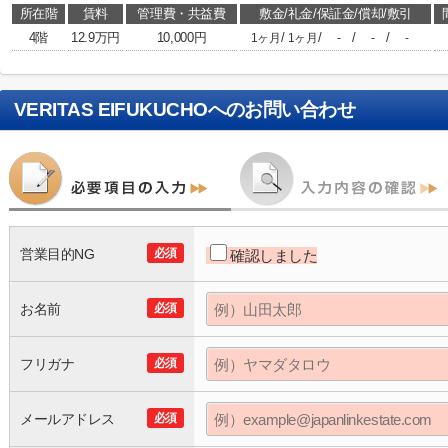
所在階
賃料
管理費・共益費
敷金/礼金/保証金/償却/敷引
4階
12.9万円
10,000円
/
/
/
/
1ヶ月
1ヶ月
-
-
-
VERITAS EIFUKUCHO
へのお問い合わせ
営業目的NG
必須
確認しました
お名前
必須
フリガナ
必須
メールアドレス
必須