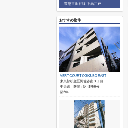
東急世田谷線 下高井戸
おすすめ物件
VERT COURT OGIKUBO EAST
東京都杉並区阿佐谷南３丁目
中央線「荻窪」駅 徒歩6分
築6年