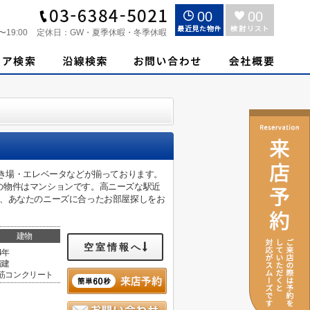
00
00
〜19:00
定休日：
GW・夏季休暇・冬季休暇
ごみ置き場・エレベータなどが揃っております。
の物件はマンションです。高ニーズな駅近
で、あなたのニーズに合ったお部屋探しをお
建物
空室情報へ
4年
階建
筋コンクリート