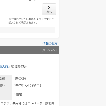
次へ
※ご覧になりたい写真をクリックすると
拡大されて表示されます。
情報の見方
【マンション】
明大前
」駅 徒歩13分
益費
10,000円
年数）
2022年 2月 ( 築4年 )
5階建
情報ならコチラ。共用部にはエレベータ・敷地内