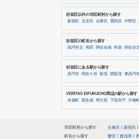
杉並区以外の市区町村から探す
新宿区
文京区
台東区
墨田区
中野区
杉並区の町名から探す
高円寺北
和田
阿佐谷南
和泉
阿佐谷
杉並区にある駅から探す
高円寺
阿佐ケ谷
荻窪
西荻窪
東高円
VERITAS EIFUKUCHO周辺の駅から探す
永福町
西永福
明大前
下高井戸
方南
市区町村から探す
台東区
/
新宿区
/
町名から探す
鷺宮
/
西浅草
/