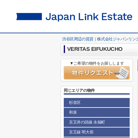
渋谷区周辺の賃貸｜株式会社ジャパンリン
VERITAS EIFUKUCHO
▼ご希望の物件をお探しします
同じエリアの物件
杉並区
和泉
京王井の頭線 永福町
京王線 明大前