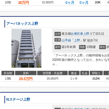
18
万円
0ヶ月
0ヶ月
10階
15,000円
2DK
4
アーバネックス上野
東京都
台東区
東上野
３丁目5-11
住所
交通
山手線
「
上野
」駅 徒歩7分
築1年未満
13階建
築年
階数
構造
「アーバネックス上野」の物件情報をお
2026年築の物件となっており、きれい
ゃ...
所在階
賃料
管理費・共益費
敷金
礼金
間取り
25.5
万円
13階
20,000円
1ヶ月
2LDK
4
Nステージ上野