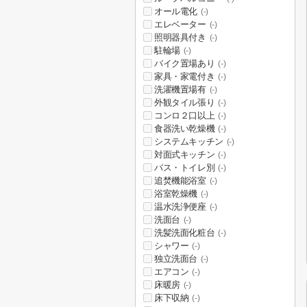
オール電化
(-)
エレベーター
(-)
照明器具付き
(-)
駐輪場
(-)
バイク置場あり
(-)
家具・家電付き
(-)
洗濯機置場有
(-)
外観タイル張り
(-)
コンロ２口以上
(-)
食器洗い乾燥機
(-)
システムキッチン
(-)
対面式キッチン
(-)
バス・トイレ別
(-)
追焚機能浴室
(-)
浴室乾燥機
(-)
温水洗浄便座
(-)
洗面台
(-)
洗髪洗面化粧台
(-)
シャワー
(-)
独立洗面台
(-)
エアコン
(-)
床暖房
(-)
床下収納
(-)