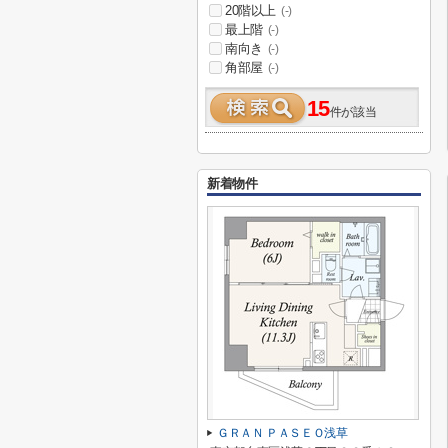
20階以上
(-)
最上階
(-)
南向き
(-)
角部屋
(-)
15
件が該当
新着物件
ＧＲＡＮ ＰＡＳＥＯ浅草