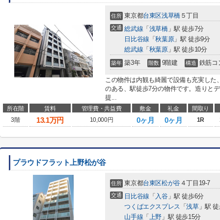
東京都
台東区
浅草橋
５丁目
住所
交通
総武線
「
浅草橋
」駅 徒歩7分
日比谷線
「
秋葉原
」駅 徒歩9分
総武線
「
秋葉原
」駅 徒歩10分
築3年
9階建
鉄筋コ
築年
階数
構造
この物件は内観も綺麗で設備も充実した
のある、駅徒歩7分の物件です。造りと
提...
所在階
賃料
管理費・共益費
敷金
礼金
間取り
13.1
万円
0ヶ月
0ヶ月
3階
10,000円
1R
プラウドフラット上野松が谷
東京都
台東区
松が谷
４丁目19-7
住所
交通
日比谷線
「
入谷
」駅 徒歩6分
つくばエクスプレス
「
浅草
」駅 徒
山手線
「
上野
」駅 徒歩15分