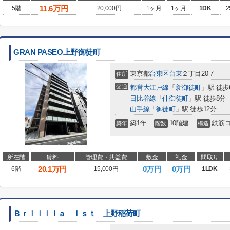
11.6
万円
5階
20,000円
1ヶ月
1ヶ月
1DK
2
GRAN PASEO上野御徒町
東京都
台東区
台東
２丁目20-7
住所
交通
都営大江戸線
「
新御徒町
」駅 徒歩
日比谷線
「
仲御徒町
」駅 徒歩8分
山手線
「
御徒町
」駅 徒歩12分
築1年
10階建
鉄筋
築年
階数
構造
所在階
賃料
管理費・共益費
敷金
礼金
間取り
20.1
万円
0万円
0万円
6階
15,000円
1LDK
Ｂｒｉｌｌｉａ ｉｓｔ 上野稲荷町