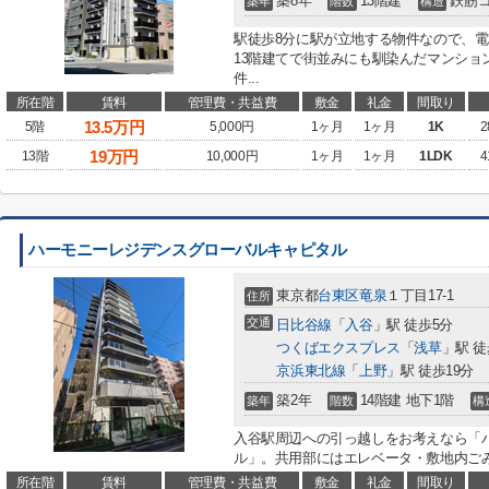
築8年
13階建
鉄筋
築年
階数
構造
駅徒歩8分に駅が立地する物件なので、
13階建てで街並みにも馴染んだマンショ
件...
所在階
賃料
管理費・共益費
敷金
礼金
間取り
13.5
万円
5階
5,000円
1ヶ月
1ヶ月
1K
2
19
万円
13階
10,000円
1ヶ月
1ヶ月
1LDK
4
ハーモニーレジデンスグローバルキャピタル
東京都
台東区
竜泉
１丁目17-1
住所
交通
日比谷線
「
入谷
」駅 徒歩5分
つくばエクスプレス
「
浅草
」駅 徒
京浜東北線
「
上野
」駅 徒歩19分
築2年
14階建 地下1階
築年
階数
構
入谷駅周辺への引っ越しをお考えなら「
ル」。共用部にはエレベータ・敷地内ごみ
所在階
賃料
管理費・共益費
敷金
礼金
間取り