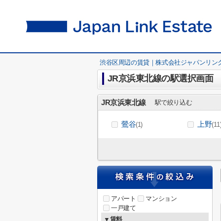
渋谷区周辺の賃貸｜株式会社ジャパンリン
JR京浜東北線の駅選択画面
JR京浜東北線
駅で絞り込む
鶯谷
上野
(1)
(11
アパート
マンション
一戸建て
▼賃料