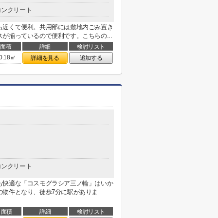
コンクリート
も近くて便利。共用部には敷地内ごみ置き
が揃っているので便利です。こちらの...
面積
詳細
検討リスト
0.18㎡
詳細を見る
追加する
コンクリート
も快適な「コスモグラシア三ノ輪」はいか
の物件となり、徒歩7分に駅がありま
面積
詳細
検討リスト