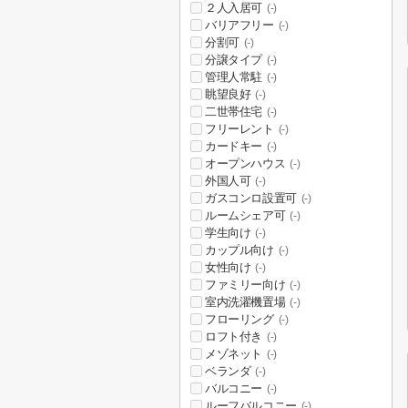
２人入居可
(-)
バリアフリー
(-)
分割可
(-)
分譲タイプ
(-)
管理人常駐
(-)
眺望良好
(-)
二世帯住宅
(-)
フリーレント
(-)
カードキー
(-)
オープンハウス
(-)
外国人可
(-)
ガスコンロ設置可
(-)
ルームシェア可
(-)
学生向け
(-)
カップル向け
(-)
女性向け
(-)
ファミリー向け
(-)
室内洗濯機置場
(-)
フローリング
(-)
ロフト付き
(-)
メゾネット
(-)
ベランダ
(-)
バルコニー
(-)
ルーフバルコニー
(-)