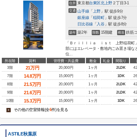
東京都
台東区
北上野
２丁目3-1
住所
交通
山手線
「
上野
」駅 徒歩9分
銀座線
「
稲荷町
」駅 徒歩7分
日比谷線
「
入谷
」駅 徒歩8分
築2年
15階建
鉄筋
築年
階数
構造
「Ｂｒｉｌｌｉａ ｉｓｔ 上野稲荷町
部にはエレベータ・敷地内ごみ置き場な
位...
所在階
賃料
管理費・共益費
敷金
礼金
間取り
21
万円
3階
20,000円
1ヶ月
2LDK
4
14.8
万円
7階
15,000円
1ヶ月
1DK
2
21.5
万円
8階
20,000円
1ヶ月
2LDK
4
21.6
万円
9階
20,000円
1ヶ月
2LDK
4
15.3
万円
10階
15,000円
1ヶ月
1DK
2
その他の空室情報(全
6
件)を見る
+
ASTILE秋葉原