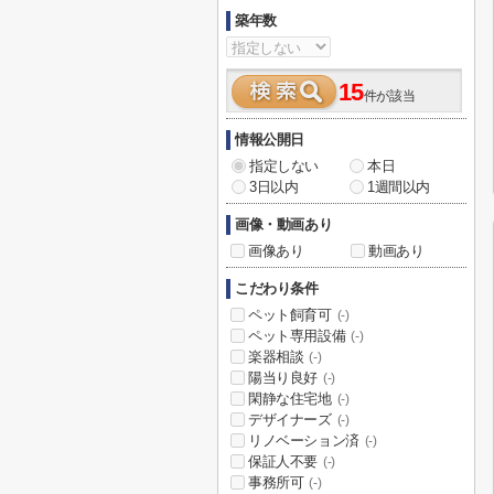
築年数
15
件が該当
情報公開日
指定しない
本日
3日以内
1週間以内
画像・動画あり
画像あり
動画あり
こだわり条件
ペット飼育可
(-)
ペット専用設備
(-)
楽器相談
(-)
陽当り良好
(-)
閑静な住宅地
(-)
デザイナーズ
(-)
リノベーション済
(-)
保証人不要
(-)
事務所可
(-)