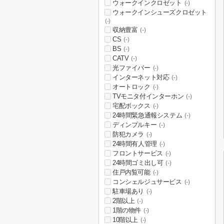
ウォークインクロゼット
(-)
ウォークインシューズクロゼット
(-)
収納豊富
(-)
CS
(-)
BS
(-)
CATV
(-)
光ファイバー
(-)
インターネット対応
(-)
オートロック
(-)
TVモニタ付インターホン
(-)
宅配ボックス
(-)
24時間緊急通報システム
(-)
ディンプルキー
(-)
防犯カメラ
(-)
24時間有人管理
(-)
フロントサービス
(-)
24時間ゴミ出し可
(-)
住戸内覧可能
(-)
コンシェルジュサービス
(-)
駐車場あり
(-)
2階以上
(-)
1階の物件
(-)
10階以上
(-)