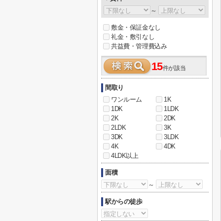
～
敷金・保証金なし
礼金・敷引なし
共益費・管理費込み
15
件が該当
間取り
ワンルーム
1K
1DK
1LDK
2K
2DK
2LDK
3K
3DK
3LDK
4K
4DK
4LDK以上
面積
～
駅からの徒歩