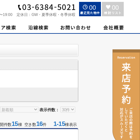
00
00
〜19:00
定休日：
GW・夏季休暇・冬季休暇
表示件数：
15
16
1-15
開件数
棟 空き数
件
棟表示