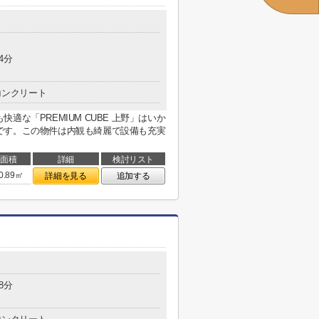
4分
コンクリート
な「PREMIUM CUBE 上野」はいか
です。この物件は内観も綺麗で設備も充実
面積
詳細
検討リスト
0.89㎡
詳細を見る
追加する
8分