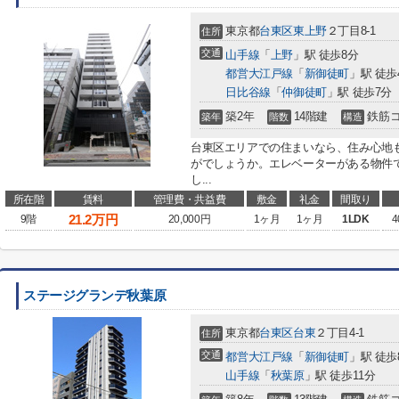
東京都
台東区
東上野
２丁目8-1
住所
交通
山手線
「
上野
」駅 徒歩8分
都営大江戸線
「
新御徒町
」駅 徒歩
日比谷線
「
仲御徒町
」駅 徒歩7分
築2年
14階建
鉄筋
築年
階数
構造
台東区エリアでの住まいなら、住み心地も快適
がでしょうか。エレベーターがある物件
し...
所在階
賃料
管理費・共益費
敷金
礼金
間取り
21.2
万円
9階
20,000円
1ヶ月
1ヶ月
1LDK
4
ステージグランデ秋葉原
東京都
台東区
台東
２丁目4-1
住所
交通
都営大江戸線
「
新御徒町
」駅 徒歩
山手線
「
秋葉原
」駅 徒歩11分