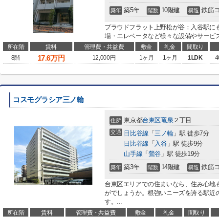
築5年
10階建
鉄筋
築年
階数
構造
プラウドフラット上野松が谷：入谷駅に
場・エレベータなど様々な設備やサービス
所在階
賃料
管理費・共益費
敷金
礼金
間取り
17.6
万円
8階
12,000円
1ヶ月
1ヶ月
1LDK
4
コスモグラシア三ノ輪
東京都
台東区
竜泉
２丁目
住所
交通
日比谷線
「
三ノ輪
」駅 徒歩7分
日比谷線
「
入谷
」駅 徒歩9分
山手線
「
鶯谷
」駅 徒歩19分
築3年
14階建
鉄筋
築年
階数
構造
台東区エリアでの住まいなら、住み心地
がでしょうか。根強いニーズを誇る駅近
す。...
所在階
賃料
管理費・共益費
敷金
礼金
間取り