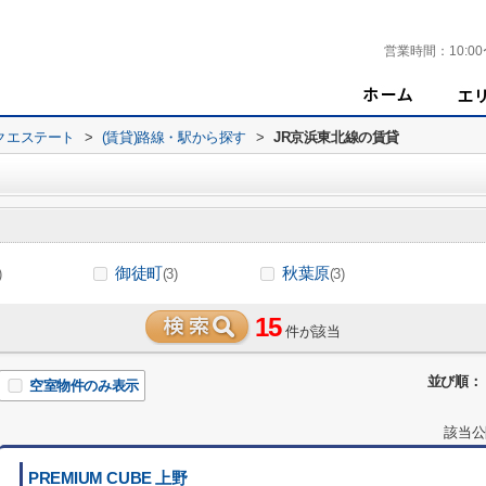
営業時間：
10:00
クエステート
>
(賃貸)路線・駅から探す
>
JR京浜東北線の賃貸
御徒町
秋葉原
)
(3)
(3)
15
件が該当
並び順：
空室物件のみ表示
該当公
PREMIUM CUBE 上野