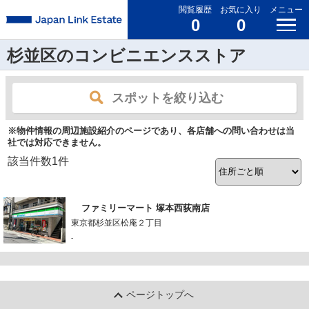
閲覧履歴
お気に入り
メニュー
0
0
杉並区のコンビニエンスストア
スポットを絞り込む
※物件情報の周辺施設紹介のページであり、各店舗への問い合わせは当
社では対応できません。
該当件数
1
件
ファミリーマート 塚本西荻南店
東京都杉並区松庵２丁目
-
ページトップへ