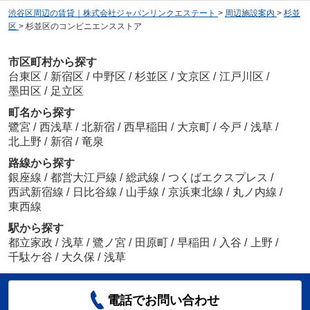
渋谷区周辺の賃貸｜株式会社ジャパンリンクエステート
>
周辺施設案内
>
杉並
区
>
杉並区のコンビニエンスストア
市区町村から探す
台東区
/
新宿区
/
中野区
/
杉並区
/
文京区
/
江戸川区
/
墨田区
/
足立区
町名から探す
鷺宮
/
西浅草
/
北新宿
/
西早稲田
/
大京町
/
今戸
/
浅草
/
北上野
/
新宿
/
竜泉
路線から探す
銀座線
/
都営大江戸線
/
総武線
/
つくばエクスプレス
/
西武新宿線
/
日比谷線
/
山手線
/
京浜東北線
/
丸ノ内線
/
東西線
駅から探す
都立家政
/
浅草
/
鷺ノ宮
/
田原町
/
早稲田
/
入谷
/
上野
/
千駄ケ谷
/
大久保
/
浅草
電話でお問い合わせ