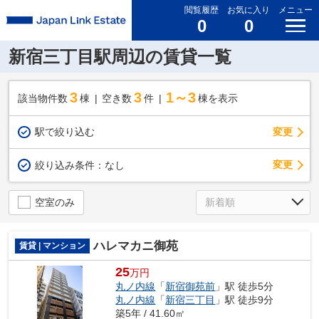
閲覧履歴
お気に入り
メニュー
0
0
新宿三丁目駅周辺の賃貸一覧
3
3
1～3
該当物件数
棟
空き数
件
棟を表示
駅で絞り込む
変更
変更
絞り込み条件：
なし
空室のみ
ハレマカニ御苑
賃貸 | マンション
25
万円
丸ノ内線
「
新宿御苑前
」駅 徒歩5分
丸ノ内線
「
新宿三丁目
」駅 徒歩9分
築5年 / 41.60㎡