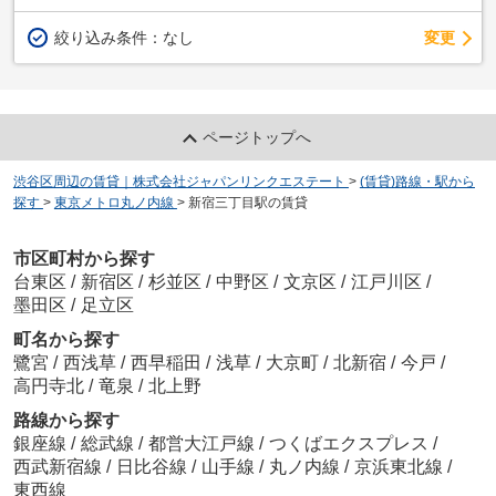
変更
絞り込み条件：
なし
ページトップへ
渋谷区周辺の賃貸｜株式会社ジャパンリンクエステート
>
(賃貸)路線・駅から
探す
>
東京メトロ丸ノ内線
>
新宿三丁目駅の賃貸
市区町村から探す
台東区
/
新宿区
/
杉並区
/
中野区
/
文京区
/
江戸川区
/
墨田区
/
足立区
町名から探す
鷺宮
/
西浅草
/
西早稲田
/
浅草
/
大京町
/
北新宿
/
今戸
/
高円寺北
/
竜泉
/
北上野
路線から探す
銀座線
/
総武線
/
都営大江戸線
/
つくばエクスプレス
/
西武新宿線
/
日比谷線
/
山手線
/
丸ノ内線
/
京浜東北線
/
東西線