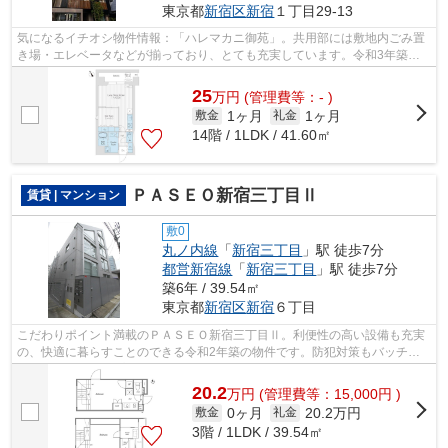
東京都
新宿区
新宿
１丁目29-13
気になるイチオシ物件情報：「ハレマカニ御苑」。共用部には敷地内ごみ置
き場・エレベータなどが揃っており、とても充実しています。令和3年築の
物件です。14階建てで快適な物件。駅ま...
25
万
円
(管理費等：- )
1ヶ月
1ヶ月
敷金
礼金
14階 / 1LDK / 41.60㎡
ＰＡＳＥＯ新宿三丁目Ⅱ
賃貸 | マンション
敷0
丸ノ内線
「
新宿三丁目
」駅 徒歩7分
都営新宿線
「
新宿三丁目
」駅 徒歩7分
築6年 / 39.54㎡
東京都
新宿区
新宿
６丁目
こだわりポイント満載のＰＡＳＥＯ新宿三丁目Ⅱ。利便性の高い設備も充実
の、快適に暮らすことのできる令和2年築の物件です。防犯対策もバッチリ
なマンションタイプの物件です。朝に慌...
20.2
万
円
(管理費等：15,000円 )
0ヶ月
20.2万円
敷金
礼金
3階 / 1LDK / 39.54㎡