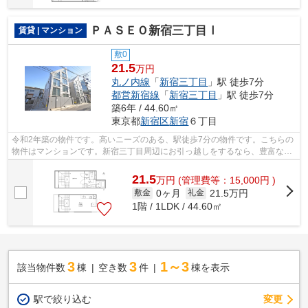
ＰＡＳＥＯ新宿三丁目Ⅰ
賃貸 | マンション
敷0
21.5
万円
丸ノ内線
「
新宿三丁目
」駅 徒歩7分
都営新宿線
「
新宿三丁目
」駅 徒歩7分
築6年 / 44.60㎡
東京都
新宿区
新宿
６丁目
令和2年築の物件です。高いニーズのある、駅徒歩7分の物件です。こちらの
物件はマンションです。新宿三丁目周辺にお引っ越しをするなら、豊富な物
件情報を扱う当社で住まい探しを行っ...
21.5
万
円
(管理費等：15,000円 )
0ヶ月
21.5万円
敷金
礼金
1階 / 1LDK / 44.60㎡
3
3
1～3
該当物件数
棟
空き数
件
棟を表示
駅で絞り込む
変更