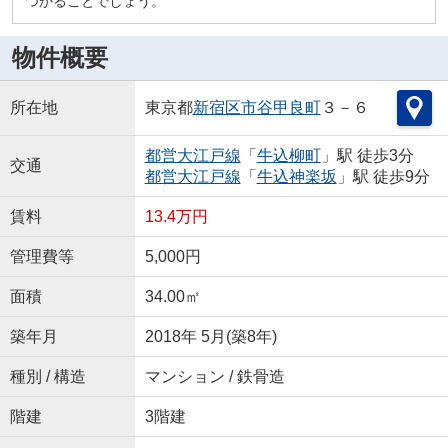
つかることでしょう。
物件概要
所在地
東京都
新宿区
市谷甲良町
３－６
都営大江戸線
「
牛込柳町
」駅 徒歩3分
交通
都営大江戸線
「
牛込神楽坂
」駅 徒歩9分
賃料
13.4万円
管理費等
5,000円
面積
34.00㎡
築年月
2018年 5月(築8年)
種別 / 構造
マンション / 鉄骨造
階建
3階建