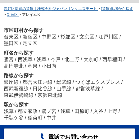
渋谷区周辺の賃貸｜株式会社ジャパンリンクエステート
>
(賃貸)地域から探す
>
新宿区
>
アレイムＫ
市区町村から探す
台東区
/
新宿区
/
中野区
/
杉並区
/
文京区
/
江戸川区
/
墨田区
/
足立区
町名から探す
鷺宮
/
西浅草
/
浅草
/
今戸
/
北上野
/
大京町
/
西早稲田
/
高円寺北
/
竜泉
/
小日向
路線から探す
銀座線
/
都営大江戸線
/
総武線
/
つくばエクスプレス
/
西武新宿線
/
日比谷線
/
山手線
/
都営浅草線
/
東武伊勢崎線
/
京浜東北線
駅から探す
浅草
/
都立家政
/
鷺ノ宮
/
浅草
/
田原町
/
入谷
/
上野
/
千駄ケ谷
/
稲荷町
/
中井
電話でお問い合わせ