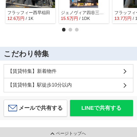
フラッフィー西早稲田
ジェノヴィア四谷三丁目グリーンヴェール
フラッフィ
12.6
万
円
/ 1K
15.5
万
円
/ 1DK
13.7
万
円
/ 
こだわり特集
【賃貸特集】新着物件
【賃貸特集】駅徒歩10分以内
メールで共有する
LINEで共有する
ページトップへ