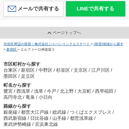
メールで共有する
LINEで共有する
ページトップへ
渋谷区周辺の賃貸｜株式会社ジャパンリンクエステート
>
(賃貸)地域から探す
>
新宿区
>
エルファーロ神楽坂Ⅱ
市区町村から探す
台東区
/
新宿区
/
中野区
/
杉並区
/
文京区
/
江戸川区
/
墨田区
/
足立区
町名から探す
鷺宮
/
西浅草
/
浅草
/
今戸
/
北上野
/
大京町
/
西早稲田
/
高円寺北
/
竜泉
/
小日向
路線から探す
銀座線
/
都営大江戸線
/
総武線
/
つくばエクスプレス
/
西武新宿線
/
日比谷線
/
山手線
/
都営浅草線
/
東武伊勢崎線
/
京浜東北線