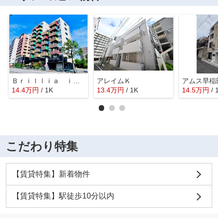
Ｂｒｉｌｌｉａ ｉｓｔ 千駄ヶ谷
アレイムＫ
14.4
万
円
/ 1K
13.4
万
円
/ 1K
14.5
万
円
/
こだわり特集
【賃貸特集】新着物件
【賃貸特集】駅徒歩10分以内