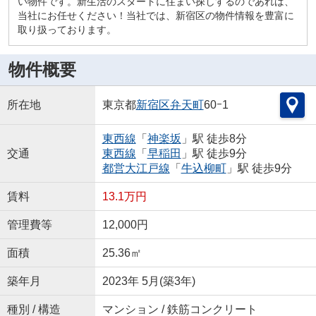
い物件です。新生活のスタートに住まい探しするのであれば、
当社にお任せください！当社では、新宿区の物件情報を豊富に
取り扱っております。
物件概要
所在地
東京都
新宿区
弁天町
60ｰ1
東西線
「
神楽坂
」駅 徒歩8分
交通
東西線
「
早稲田
」駅 徒歩9分
都営大江戸線
「
牛込柳町
」駅 徒歩9分
賃料
13.1万円
管理費等
12,000円
面積
25.36㎡
築年月
2023年 5月(築3年)
種別 / 構造
マンション / 鉄筋コンクリート