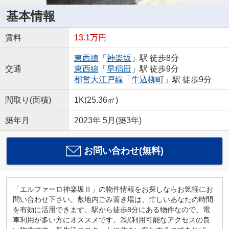
基本情報
賃料
13.1万円
東西線
「
神楽坂
」駅 徒歩8分
交通
東西線
「
早稲田
」駅 徒歩9分
都営大江戸線
「
牛込柳町
」駅 徒歩9分
間取り(面積)
1K(25.36㎡)
築年月
2023年 5月(築3年)
お問い合わせ(無料)
「エルファーロ神楽坂Ⅱ」の物件情報をお探しならお気軽にお
問い合わせ下さい。敷地内ごみ置き場は、忙しいあなたの時間
を有効に活用できます。駅から徒歩8分にある物件なので、電
車利用が多い方にオススメです。2駅利用可能なアクセスの良